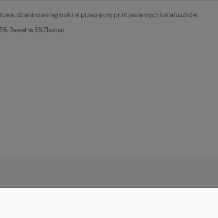
owe, dzianinowe leginsiki w przepiękny print jesiennych kwiatuszków.
Cena nie zawiera ewent
płatności
95% Bawełna 5%Elastan
MOJE KONTO
PŁATNOŚCI I DOSTAWA
IN
Twoje zamówienia
Czas i koszty dostawy
Poli