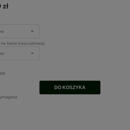
płatności
 zł
:
na bazie bezuciskowej:
szt.
DO KOSZYKA
wymagane