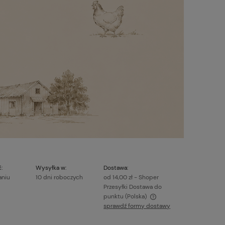
:
Wysyłka w:
Dostawa:
aniu
10 dni roboczych
od 14,00 zł
- Shoper
Przesyłki Dostawa do
punktu
(Polska)
sprawdź formy dostawy
Cena nie zawiera ewentualnych kosztów