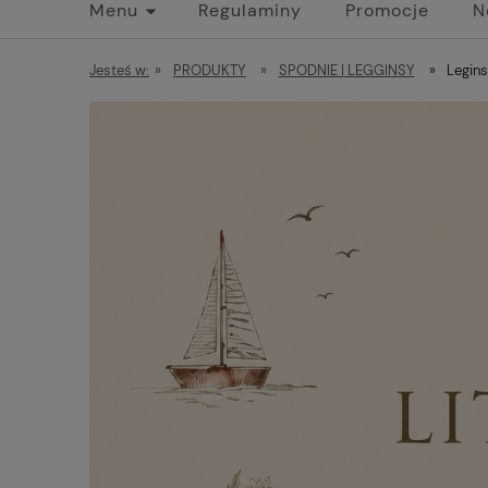
Menu
Regulaminy
Promocje
N
Jesteś w:
»
PRODUKTY
»
SPODNIE I LEGGINSY
»
Legin