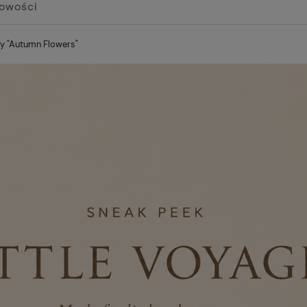
owości
sy "Autumn Flowers"