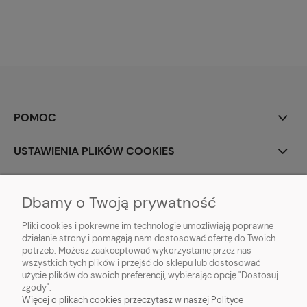
POMOC
USTAWIENIA PLIKÓW COOKIES
MOJE KONTO
Dbamy o Twoją prywatność
PŁATNOŚCI I DOSTAWA
Pliki cookies i pokrewne im technologie umożliwiają poprawne
działanie strony i pomagają nam dostosować ofertę do Twoich
potrzeb. Możesz zaakceptować wykorzystanie przez nas
INFORMACJE
wszystkich tych plików i przejść do sklepu lub dostosować
użycie plików do swoich preferencji, wybierając opcję "Dostosuj
O NAS
zgody".
Więcej o plikach cookies przeczytasz w naszej Polityce