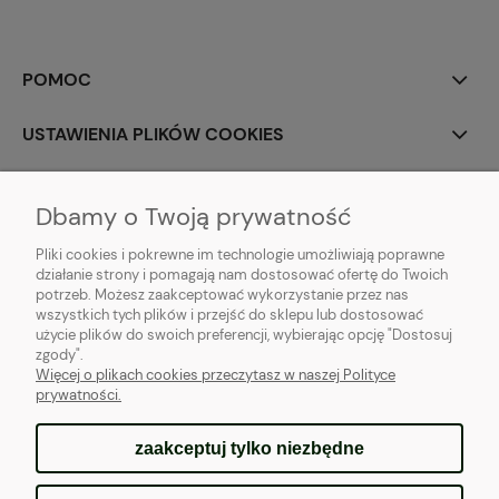
POMOC
USTAWIENIA PLIKÓW COOKIES
MOJE KONTO
Dbamy o Twoją prywatność
PŁATNOŚCI I DOSTAWA
Pliki cookies i pokrewne im technologie umożliwiają poprawne
działanie strony i pomagają nam dostosować ofertę do Twoich
potrzeb. Możesz zaakceptować wykorzystanie przez nas
INFORMACJE
wszystkich tych plików i przejść do sklepu lub dostosować
użycie plików do swoich preferencji, wybierając opcję "Dostosuj
O NAS
zgody".
Więcej o plikach cookies przeczytasz w naszej Polityce
prywatności.
zaakceptuj tylko niezbędne
pokaż pełną wersję strony