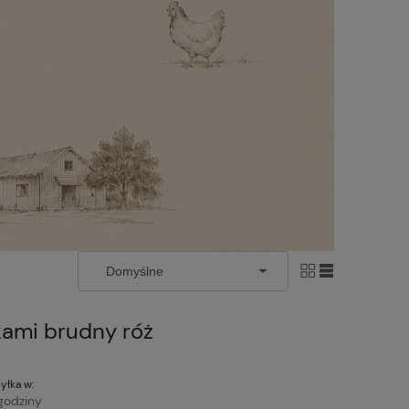
kami brudny róż
yłka w:
godziny