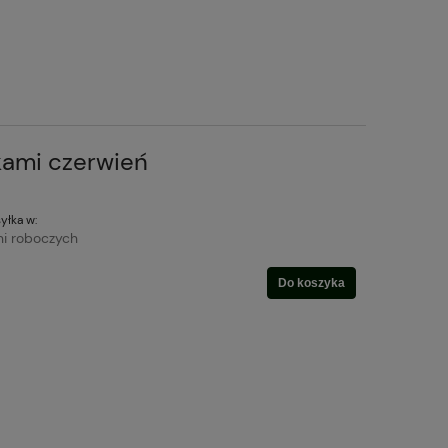
kami czerwień
yłka w:
ni roboczych
Do koszyka