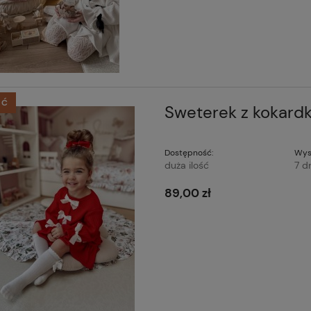
ŚĆ
Sweterek z kokard
Dostępność:
Wys
duża ilość
7 d
89,00 zł