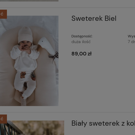
ŚĆ
Sweterek Biel
Dostępność:
Wys
duża ilość
7 d
89,00 zł
ŚĆ
Biały sweterek z k