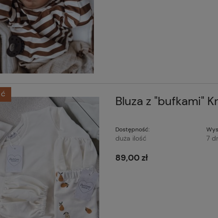
ŚĆ
Bluza z "bufkami" 
Dostępność:
Wys
duża ilość
7 d
89,00 zł