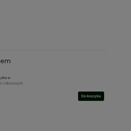
Krem
yłka w:
ni roboczych
Do koszyka