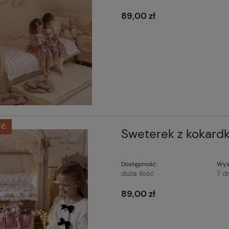
89,00 zł
ŚĆ
Sweterek z kokardk
Dostępność:
Wys
duża ilość
7 d
89,00 zł