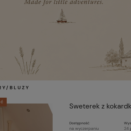
RY/BLUZY
ŚĆ
Sweterek z kokard
Dostępność:
Wys
na wyczerpaniu
24 