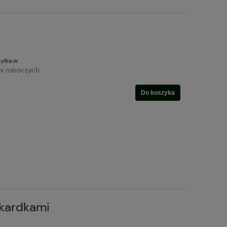
yłka w:
ni roboczych
Do koszyka
okardkami